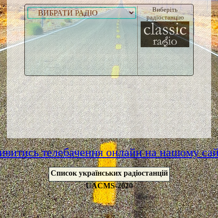
Виберіть
радіостанцію
ивитись телебачення онлайн на нашому сай
Список українських радіостанцій
UACMS-2020