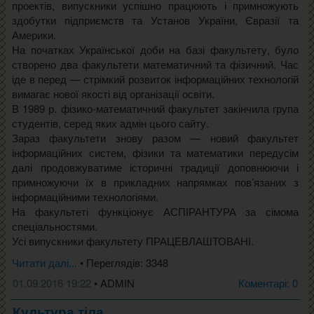
проектів, випускники успішно працюють і примножують
здобутки підприємств та Установ України, Євразії та
Америки.
На початках Української доби на базі факультету, було
створено два факультети математичний та фізичний. Час
іде в перед — стрімкий розвиток інформаційних технологій
вимагає нової якості від організації освіти.
В 1989 р. фізико-математичний факультет закінчила група
студентів, серед яких адмін цього сайту.
Зараз факультети знову разом — новий факультет
інформаційних систем, фізики та математики передусім
далі продовжуватиме історичні традиції доповнюючи і
примножуючи їх в прикладних напрямках пов’язаних з
інформаційними технологіями.
На факультеті функціонує АСПІРАНТУРА за сімома
спеціальностями.
Усі випускники факультету ПРАЦЕВЛАШТОВАНІ.
Читати далі...
• Переглядів: 3348
01.09.2016 19:22
• ADMIN
Коментарі: 0
Культура тіла