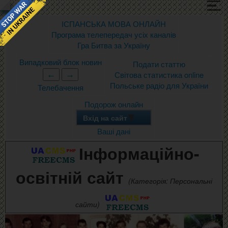
ІСПАНСЬКА МОВА ОНЛАЙН
Програма телепередач усіх каналів
Гра Битва за Україну
Випадковий блок новин
Подати статтю
Світова статистика online
Польське радіо для України
Телебачення
Подорож онлайн
Вхід на сайт
Ваші дані
Інформаційно-
освітній сайт
(Категорія: Персональні
сайти)