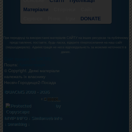
Основне
Статті
Публікації
Матеріали
Сторінки
Сайт
Сервіси
Різне
Ігри
DONATE
При передруці та використанні матеріалів САЙТУ на інших ресурсах та публічному
представленні, поставте, будь-ласка, відкрите гіперпосилання на наш сайт
(першоджерело). Адміністрація не несе відповідальність за можливі неточності в
даних.
Сайт працює на UACMS
Пошта:
Адміністрація
© Copyright. Деякі матеріали
належать їх власнику
Несвіч-Городище2-Посада
©UACMS 2008 - 2026
MYIP INFO ↓
Similarweb info
↓
seranking ↓