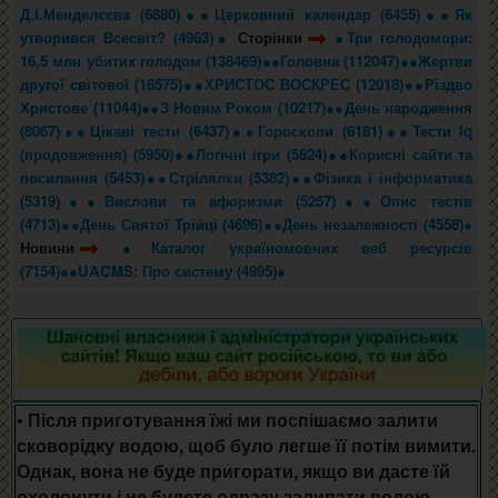
Д.І.Менделєєва (6880)●
●Церковний календар (6455)●
●Як
утворився Всесвіт? (4963)●
Сторінки
●Три голодомори:
16,5 млн убитих голодом (138469)●
●Головна (112047)●
●Жертви
другої світової (16575)●
●ХРИСТОС ВОСКРЕС (12018)●
●Різдво
Христове (11044)●
●З Новим Роком (10217)●
●День народження
(8067)●
●Цікаві тести (6437)●
●Гороскопи (6181)●
●Тести iq
(продовження) (5950)●
●Логічні ігри (5824)●
●Корисні сайти та
посилання (5453)●
●Стрілялки (5382)●
●Фізика і інформатика
(5319)●
●Вислови та афоризми (5257)●
●Опис тестів
(4713)●
●День Святої Трійці (4696)●
●День незалежності (4558)●
Новини
●Каталог україномовних веб ресурсів
(7154)●
●UACMS: Про систему (4995)●
• Після приготування їжі ми поспішаємо залити
сковорідку водою, щоб було легше її потім вимити.
Однак, вона не буде пригорати, якщо ви дасте їй
охолонути і не будете одразу заливати водою.