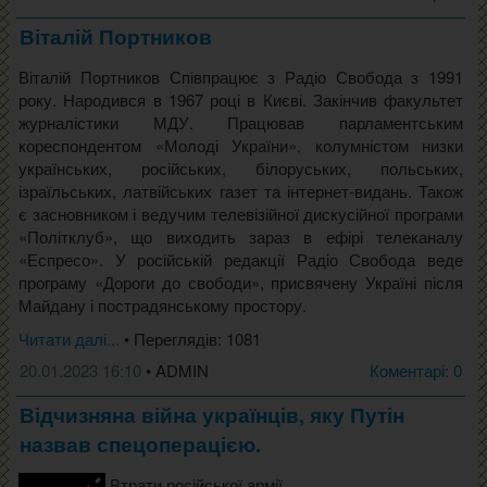
Віталій Портников
Віталій Портников Співпрацює з Радіо Свобода з 1991
року. Народився в 1967 році в Києві. Закінчив факультет
журналістики МДУ. Працював парламентським
кореспондентом «Молоді України», колумністом низки
українських, російських, білоруських, польських,
ізраїльських, латвійських газет та інтернет-видань. Також
є засновником і ведучим телевізійної дискусійної програми
«Політклуб», що виходить зараз в ефірі телеканалу
«Еспресо». У російській редакції Радіо Свобода веде
програму «Дороги до свободи», присвячену Україні після
Майдану і пострадянському простору.
Читати далі...
• Переглядів: 1081
20.01.2023 16:10
• ADMIN
Коментарі: 0
Відчизняна війна українців, яку Путін
назвав спецоперацією.
Втрати російської армії