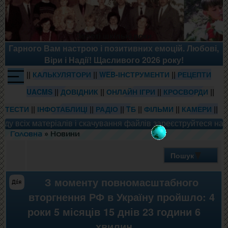
Золоті шкільні роки
Гарного Вам настрою і позитивних емоцій. Любові,
Віри і Надії! Щасливого 2026 року!
||
||
||
КАЛЬКУЛЯТОРИ
WEB-ІНСТРУМЕНТИ
РЕЦЕПТИ
||
||
||
||
UACMS
ДОВІДНИК
ОНЛАЙН ІГРИ
КРОСВОРДИ
||
||
||
||
||
||
ТЕСТИ
ІНФОТАБЛИЦІ
РАДІО
TБ
ФІЛЬМИ
КАМЕРИ
сіх матеріалів і скачування файлів зареєструйтеся на сайті.
Головна
» Новини
Пошук
З моменту повномасштабного
вторгнення РФ в Україну пройшло: 4
роки 5 місяців 15 днів 23 години 6
хвилин