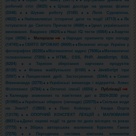
робочий стіл (5625)●
●Цікаві досліди на уроках фізики
(5348)●
●Шукаю роботу (5185)●
●Лінія Суровікіна.
(4822)●
●Найважливіші історичні дати та події (4713)●
●Як
готуватися до Святого Причастя (4689)●
●Ідеал українського
виховання. Ващенко (4624)●
●Наші IQ тести (4564)●
●Азартні
ігри (4556)●
Матеріали
●Народні прикмети про погоду
(14745)●
●СВЯТО ВРОЖАЮ (8609)●
●Визначні місця України у
фотографіях (8228)●
●Математичні задачі (7606)●
●Математичні
головоломки (7205)●
●HTML, CSS, PHP, JavaScript, SQL
(6204)●
●Терміни зберігання харчових продуктів
(6120)●
●Фізика майбутнього (6100)●
●JavaScript ігри
(5597)●
●Ланцюговий дріб. Застосування. (5344)●
●Свамі
Вівекананда (5279)●
●Українські винаходи і відкриття. Алекс
Філіппенко (4784)●
●Оптичні ілюзії (4554)●
Публікації
●Календар знаменних та пам'ятних дат в 2024-2030 році
(51995)●
●Українські обереги (легенди) (22075)●
●Скільки води
на Землі? (12805)●
●Пояс Койпера і Хмара Оорта
(12178)●
●ОПОРНИЙ КОНСПЕКТ ЛЕКЦІЙ з МАЛЮВАННЯ
(8931)●
●Деякі окремі події та дати по днях місяцях та роках
(7775)●
●Збірка авторських малюнків Куриляк Ганни
(7276)●
●Періодична система хімічних елементів