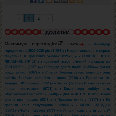
«
1
2
»
ДОДАТКИ
☞
Максимум переглядів:
Статті
●Календар
городника на 2025-2026 рік (31097)●
●Неврит лицьового нерва:
лікування в домашніх умовах (22579)●
●СОЛОНЕ ТІСТО.
ЛІПЛЕННЯ. (19402)●
●Короткий астрономічний календар на
2024-2027 рік (18571)●
●Календар дат та подій (10342)●
●Ігри на
роздягання. (9667)●
●Список безкоштовних конструкторів
сайтів. Зробити сайт безкоштовно (9018)●
●Прошивка тв-
тюнера. BISS ключі. (8251)●
●Пасіка (7708)●
●Цікаві сайти та
корисні посилання (6721)●
●Комп'ютери майбутнього.
Пeрсональні комп'ютери (6440)●
●ЦІКАВА АСТРОНОМІЯ: Цікаві
факти про космос (6211)●
●Правила етикету (6117)●
●Як
зробити сайт популярним? (6048)●
●МОВНІ ЗАГАДКИ
(5861)●
●Файл .htaccess (5777)●
●Скільки сайтів в інтернеті?
(5702)●
●Вірші про маму (5671)●
●Віртуальні дівчата на