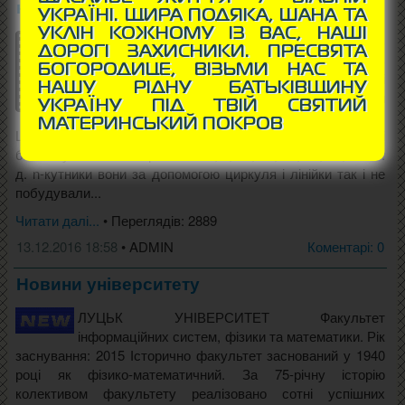
кутника циркулем і лінійкою
УКРАЇНІ. ЩИРА ПОДЯКА, ШАНА ТА
УКЛІН КОЖНОМУ ІЗ ВАС, НАШІ
Старогрецькі геометри більше 3000 років
ДОРОГІ ЗАХИСНИКИ. ПРЕСВЯТА
тому успішно вирішували багато завдань
БОГОРОДИЦЕ, ВІЗЬМИ НАС ТА
на побудову за допомогою циркуля і
НАШУ РІДНУ БАТЬКІВЩИНУ
лінійки. Вони уміли будувати правильний
УКРАЇНУ ПІД ТВІЙ СВЯТИЙ
трикутник, квадрат, п'ятикутник і 15-кутник.
МАТЕРИНСЬКИЙ ПОКРОВ
Шляхом подвоювання сторін отримували інші
багатокутники. Але правильні 7, 9, 11, 13, 18, 21, 22, 23 і т.
д. n-кутники вони за допомогою циркуля і лінійки так і не
побудували...
Читати далі...
• Переглядів: 2889
13.12.2016 18:58
• ADMIN
Коментарі: 0
Новини університету
ЛУЦЬК УНІВЕРСИТЕТ Факультет
інформаційних систем, фізики та математики. Рік
заснування: 2015 Історично факультет заснований у 1940
році як фізико-математичний. За 75-річну історію
колективом факультету реалізовано сотні успішних