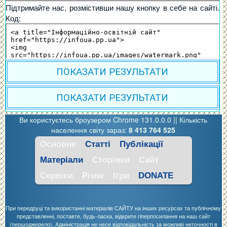
Підтримайте нас, розмістивши нашу кнопку в себе на сайті.
Код:
ПОКАЗАТИ РЕЗУЛЬТАТИ
ПОКАЗАТИ РЕЗУЛЬТАТИ
Ви користуєтесь броузером Chrome 131.0.0.0 ||
Кількість
населення світу зараз:
8 413 764 525
Основне
Статті
Публікації
Матеріали
Сторінки
Сайт
Сервіси
Різне
Ігри
DONATE
При передруці та використанні матеріалів САЙТУ на інших ресурсах та публічному
представленні, поставте, будь-ласка, відкрите гіперпосилання на наш сайт
(першоджерело). Адміністрація не несе відповідальність за можливі неточності в