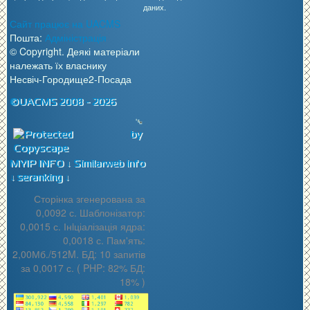
даних.
Сайт працює на UACMS
Пошта:
Адміністрація
© Copyright. Деякі матеріали
належать їх власнику
Несвіч-Городище2-Посада
©UACMS 2008 - 2026
MYIP INFO ↓
Similarweb info
↓
seranking ↓
Сторінка згенерована за
0,0092 с. Шаблонізатор:
0,0015 с. Інiціалізація ядра:
0,0018 с. Пам'ять:
2,00Мб./512M. БД: 10 запитів
за 0,0017 с. ( PHP: 82% БД:
18% )