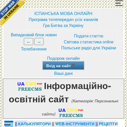
ІСПАНСЬКА МОВА ОНЛАЙН
Програма телепередач усіх каналів
Гра Битва за Україну
Випадковий блок новин
Подати статтю
Світова статистика online
Польське радіо для України
Телебачення
Подорож онлайн
Вхід на сайт
Ваші дані
Інформаційно-
освітній сайт
(Категорія: Персональні
сайти)
||
||
||
КАЛЬКУЛЯТОРИ
WEB-ІНСТРУМЕНТИ
РЕЦЕПТИ