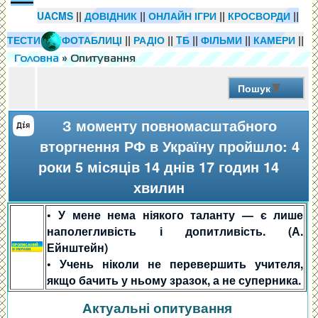
||
||
||
||
UACMS
ДОВІДНИК
ОНЛАЙН ІГРИ
КРОСВОРДИ
||
||
||
||
||
||
ТЕСТИ
ІНФОТАБЛИЦІ
РАДІО
TБ
ФІЛЬМИ
КАМЕРИ
Головна
» Опитування
Пошук
З моменту повномасштабного
вторгнення РФ в Україну пройшло: 4
роки 5 місяців 14 днів 17 годин 14
хвилин
• У мене нема ніякого таланту — є лише
наполегливість і допитливість. (А.
Ейнштейн)
• Учень ніколи не перевершить учителя,
якщо бачить у ньому зразок, а не суперника.
Актуальні опитування