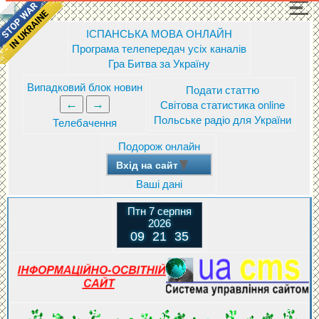
ІСПАНСЬКА МОВА ОНЛАЙН
Програма телепередач усіх каналів
Гра Битва за Україну
Випадковий блок новин
Подати статтю
Світова статистика online
Польське радіо для України
Телебачення
Подорож онлайн
Вхід на сайт
Ваші дані
Птн 7 серпня
2026
09
:
21
:
36