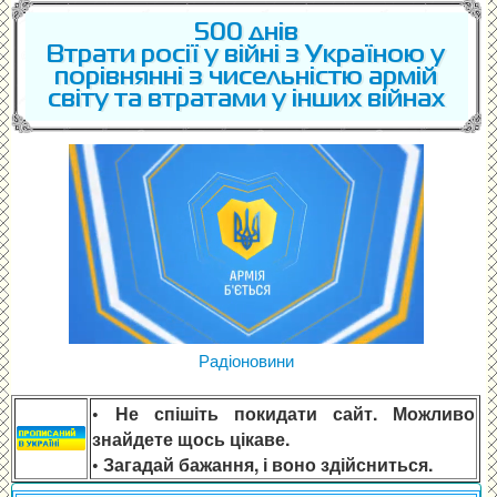
500 днів
Втрати росії у війні з Україною у
порівнянні з чисельністю армій
світу та втратами у інших війнах
Радіоновини
• Не спішіть покидати сайт. Можливо
знайдете щось цікаве.
• Загадай бажання, і воно здійсниться.