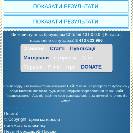
ПОКАЗАТИ РЕЗУЛЬТАТИ
ПОКАЗАТИ РЕЗУЛЬТАТИ
Ви користуєтесь броузером Chrome 131.0.0.0 ||
Кількість
населення світу зараз:
8 413 623 966
Основне
Статті
Публікації
Матеріали
Сторінки
Сайт
Сервіси
Різне
Ігри
DONATE
При передруці та використанні матеріалів САЙТУ на інших ресурсах та публічному
представленні, поставте, будь-ласка, відкрите гіперпосилання на наш сайт
(першоджерело). Адміністрація не несе відповідальність за можливі неточності в
даних.
Сайт працює на UACMS
Пошта:
Адміністрація
© Copyright. Деякі матеріали
належать їх власнику
Несвіч-Городище2-Посада