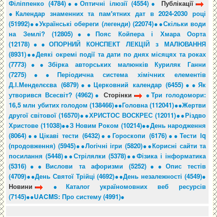
Філіппенко (4784)●
●Оптичні ілюзії (4554)●
Публікації
●Календар знаменних та пам'ятних дат в 2024-2030 році
(51992)●
●Українські обереги (легенди) (22074)●
●Скільки води
на Землі? (12805)●
●Пояс Койпера і Хмара Оорта
(12178)●
●ОПОРНИЙ КОНСПЕКТ ЛЕКЦІЙ з МАЛЮВАННЯ
(8931)●
●Деякі окремі події та дати по днях місяцях та роках
(7773)●
●Збірка авторських малюнків Куриляк Ганни
(7275)●
●Періодична система хімічних елементів
Д.І.Менделєєва (6879)●
●Церковний календар (6455)●
●Як
утворився Всесвіт? (4962)●
Сторінки
●Три голодомори:
16,5 млн убитих голодом (138466)●
●Головна (112041)●
●Жертви
другої світової (16570)●
●ХРИСТОС ВОСКРЕС (12011)●
●Різдво
Христове (11038)●
●З Новим Роком (10214)●
●День народження
(8064)●
●Цікаві тести (6432)●
●Гороскопи (6176)●
●Тести iq
(продовження) (5945)●
●Логічні ігри (5820)●
●Корисні сайти та
посилання (5448)●
●Стрілялки (5378)●
●Фізика і інформатика
(5316)●
●Вислови та афоризми (5252)●
●Опис тестів
(4709)●
●День Святої Трійці (4692)●
●День незалежності (4549)●
Новини
●Каталог україномовних веб ресурсів
(7145)●
●UACMS: Про систему (4991)●