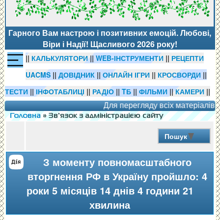
Гарного Вам настрою і позитивних емоцій. Любові,
Віри і Надії! Щасливого 2026 року!
||
||
||
КАЛЬКУЛЯТОРИ
WEB-ІНСТРУМЕНТИ
РЕЦЕПТИ
||
||
||
||
UACMS
ДОВІДНИК
ОНЛАЙН ІГРИ
КРОСВОРДИ
||
||
||
||
||
||
ТЕСТИ
ІНФОТАБЛИЦІ
РАДІО
TБ
ФІЛЬМИ
КАМЕРИ
Для перегляду всіх матеріалів і с
Головна
» Зв'язок з адміністрацією сайту
Пошук
З моменту повномасштабного
вторгнення РФ в Україну пройшло: 4
роки 5 місяців 14 днів 4 години 21
хвилина