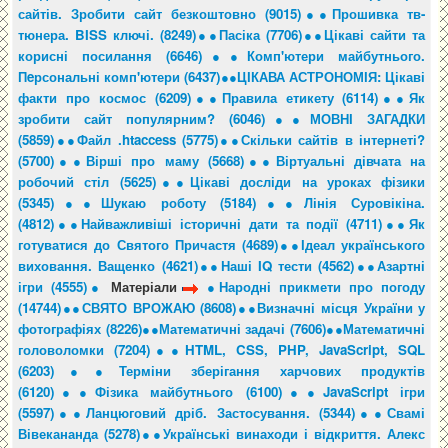
сайтів. Зробити сайт безкоштовно (9015)●
●Прошивка тв-
тюнера. BISS ключі. (8249)●
●Пасіка (7706)●
●Цікаві сайти та
корисні посилання (6646)●
●Комп'ютери майбутнього.
Пeрсональні комп'ютери (6437)●
●ЦІКАВА АСТРОНОМІЯ: Цікаві
факти про космос (6209)●
●Правила етикету (6114)●
●Як
зробити сайт популярним? (6046)●
●МОВНІ ЗАГАДКИ
(5859)●
●Файл .htaccess (5775)●
●Скільки сайтів в інтернеті?
(5700)●
●Вірші про маму (5668)●
●Віртуальні дівчата на
робочий стіл (5625)●
●Цікаві досліди на уроках фізики
(5345)●
●Шукаю роботу (5184)●
●Лінія Суровікіна.
(4812)●
●Найважливіші історичні дати та події (4711)●
●Як
готуватися до Святого Причастя (4689)●
●Ідеал українського
виховання. Ващенко (4621)●
●Наші IQ тести (4562)●
●Азартні
ігри (4555)●
Матеріали
●Народні прикмети про погоду
(14744)●
●СВЯТО ВРОЖАЮ (8608)●
●Визначні місця України у
фотографіях (8226)●
●Математичні задачі (7606)●
●Математичні
головоломки (7204)●
●HTML, CSS, PHP, JavaScript, SQL
(6203)●
●Терміни зберігання харчових продуктів
(6120)●
●Фізика майбутнього (6100)●
●JavaScript ігри
(5597)●
●Ланцюговий дріб. Застосування. (5344)●
●Свамі
Вівекананда (5278)●
●Українські винаходи і відкриття. Алекс