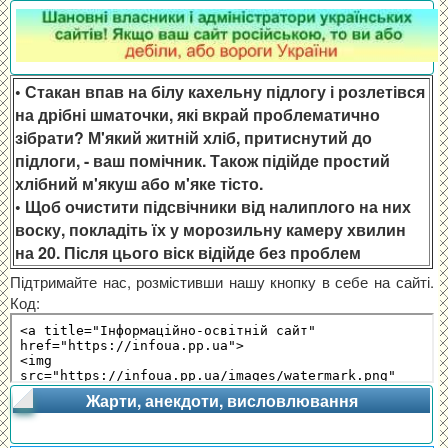
• Стакан впав на білу кахельну підлогу і розлетівся
на дрібні шматочки, які вкрай проблематично
зібрати? М'який житній хліб, притиснутий до
підлоги, - ваш помічник. Також підійде простий
хлібний м'якуш або м'яке тісто.
• Щоб очистити підсвічники від налиплого на них
воску, покладіть їх у морозильну камеру хвилин
на 20. Після цього віск відійде без проблем
Підтримайте нас, розмістивши нашу кнопку в себе на сайті.
Код:
Жарти, анекдоти, висловлювання