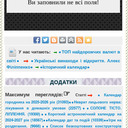
У нас читають:
●ТОП найдорожчих валют в
світі●
●Українські винаходи і відкриття. Алекс
Філіппенко●
●Історичний календар●
ДОДАТКИ
☞
Максимум переглядів:
Статті
●Календар
городника на 2025-2026 рік (31093)●
●Неврит лицьового нерва:
лікування в домашніх умовах (22577)●
●СОЛОНЕ ТІСТО.
ЛІПЛЕННЯ. (19300)●
●Короткий астрономічний календар на
2024-2027 рік (18567)●
●Календар дат та подій (10339)●
●Ігри на
роздягання. (9666)●
●Список безкоштовних конструкторів