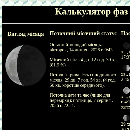
Калькулятор фаз
Поточний місячний статус
Нас
Вигляд місяця
Останній молодий місяць:
вівторок, 14 липня , 2026 о 9:43
.
хв.,
17:3
Місячний вік:
24 дн. 12 год. 39 хв.
(
81.9
%).
хв.,
Поточна тривалість синодичного
2:46
місяця:
29 дн. 7 год. 54 хв. (4 год.
50 хв. коротше середнього)
.
Поточна дата та час (лише для
хв.,
перевірки):
п’ятниця, 7 серпня ,
о 4:
2026 о 22:21
.
зат
29 х
2026