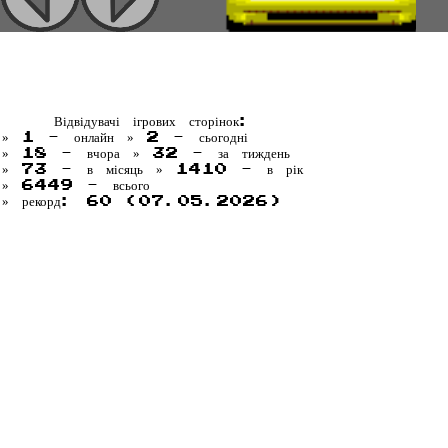
Відвідувачі ігрових сторінок:
» 1 - онлайн » 2 - сьогодні
» 18 - вчора » 32 - за тиждень
» 73 - в місяць » 1410 - в рік
» 6449 - всього
» рекорд: 60 (07.05.2026)