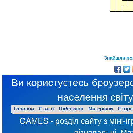
Знайшли по
Ви користуєтесь броузеро
населення світу
Головна
Статті
Публікації
Матеріали
Сторі
GAMES - розділ сайту з міні-ігр
пізнавальні, Мат