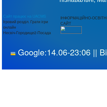
Сайт працює на UACMS
ІНФОРМАЦІЙНО-ОСВІТН
Ігровий розділ. Грати ігри
САЙТ
онлайн
Несвіч-Городище2-Посада
Google:14.06-23:06 || Bi