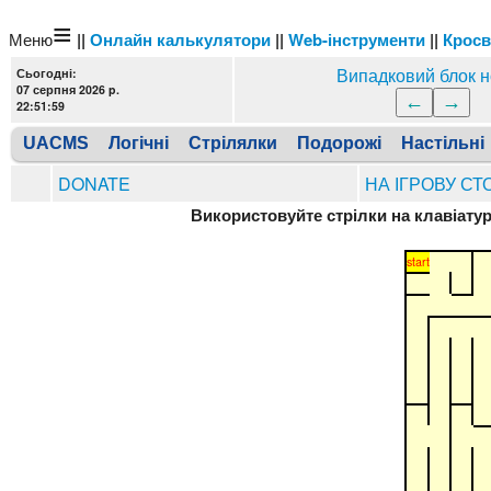
≡
Меню
||
Онлайн калькулятори
||
Web-інструменти
||
Крос
Випадковий блок 
Сьогодні:
07 серпня 2026 p.
22:51:59
UACMS
Логічні
Стрілялки
Подорожі
Настільні
DONATE
НА ІГРОВУ СТ
Використовуйте стрілки на клавіатурі
start