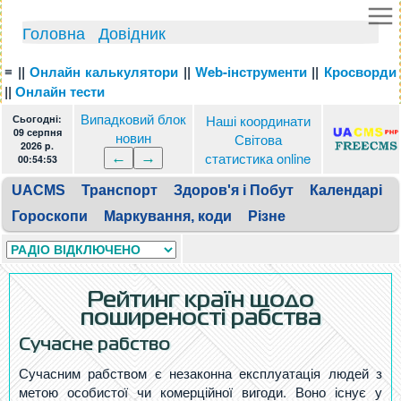
Головна
Довідник
≡
||
Онлайн калькулятори
||
Web-інструменти
||
Кросворди
||
Онлайн тести
Випадковий блок
Наші координати
Сьогодні:
09 серпня
новин
Світова
2026 p.
статистика online
00:54:54
UACMS
Транспорт
Здоров'я i Побут
Календарі
Гороскопи
Маркування, коди
Різне
Рейтинг країн щодо
поширеності рабства
Сучасне рабство
Сучасним рабством є незаконна експлуатація людей з
метою особистої чи комерційної вигоди. Воно існує у