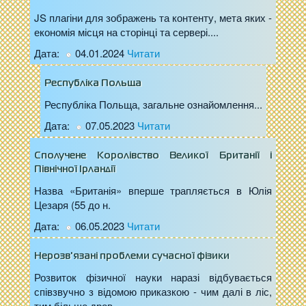
JS плагіни для зображень та контенту, мета яких -
економія місця на сторінці та сервері....
Дата:
04.01.2024
Читати
Республіка Польща
Республіка Польща, загальне ознайомлення...
Дата:
07.05.2023
Читати
Сполучене Королівство Великої Британії і
Північної Ірландії
Назва «Британія» вперше трапляється в Юлія
Цезаря (55 до н.
Дата:
06.05.2023
Читати
Нерозв'язані проблеми сучасної фізики
Розвиток фізичної науки наразі відбувається
співзвучно з відомою приказкою - чим далі в ліс,
тим більше дров....