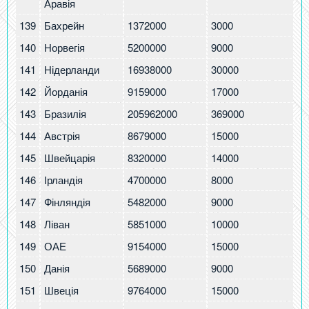
Аравія
139
Бахрейн
1372000
3000
1.
140
Норвегія
5200000
9000
1.
141
Нідерланди
16938000
30000
1.
142
Йорданія
9159000
17000
1.
143
Бразилія
205962000
369000
1.
144
Австрія
8679000
15000
1.
145
Швейцарія
8320000
14000
1.
146
Ірландія
4700000
8000
1.
147
Фінляндія
5482000
9000
1.
148
Ліван
5851000
10000
1.
149
ОАЕ
9154000
15000
1.
150
Данія
5689000
9000
1.
151
Швеція
9764000
15000
1.