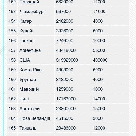
152
Парагвай
6639000
11000
1.
153
Люксембург
567000
<1000
1.
154
Катар
2482000
4000
1.
155
Кувейт
3936000
6000
1.
156
Гонконг
7246000
10000
1.
157
Аргентина
43418000
55000
1.
158
США
319929000
403000
1.
159
Коста-Ріка
4808000
6000
1.
160
Уругвай
3432000
4000
1
161
Маврикій
1259000
1000
1
162
Чилі
17763000
14000
0.
163
Австралія
23800000
15000
0.
164
Нова Зеландія
4615000
3000
0.
165
Тайвань
23486000
12000
0.