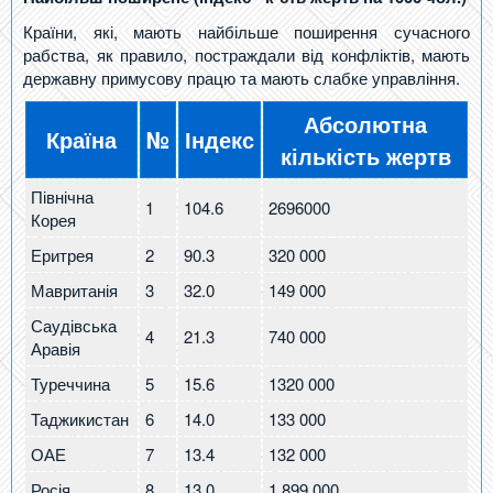
Країни, які, мають найбільше поширення сучасного
рабства, як правило, постраждали від конфліктів, мають
державну примусову працю та мають слабке управління.
Абсолютна
Країна
№
Індекс
кількість жертв
Північна
1
104.6
2696000
Корея
Еритрея
2
90.3
320 000
Мавританія
3
32.0
149 000
Саудівська
4
21.3
740 000
Аравія
Туреччина
5
15.6
1320 000
Таджикистан
6
14.0
133 000
ОАЕ
7
13.4
132 000
Росія
8
13.0
1 899 000