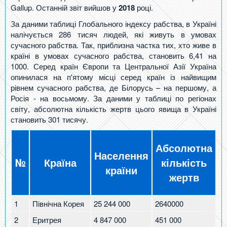
Gallup. Останній звіт вийшов у
2018
році.
За даними таблиці Глобального індексу рабства, в Україні
налічується 286 тисяч людей, які живуть в умовах
сучасного рабства. Так, приблизна частка тих, хто живе в
країні в умовах сучасного рабства, становить 6,41 на
1000. Серед країн Європи та Центральної Азії Україна
опинилася на п'ятому місці серед країн із найвищим
рівнем сучасного рабства, де Білорусь – на першому, а
Росія - на восьмому. За даними у таблиці по регіонах
світу, абсолютна кількість жертв цього явища в Україні
становить 301 тисячу.
Абсолютна
Населення
№
Країна
кількість
країни
жертв
н
1
Північна Корея
25 244 000
2640000
10
2
Еритрея
4 847 000
451 000
93