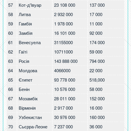
57
Кот-д'Івуар
23 108 000
137 000
5.
58
Литва
2 932 000
17 000
5.
59
Гамбія
1 978 000
11 000
5.
60
Замбія
16 101 000
92 000
5.
61
Венесуела
31155000
174 000
5.
62
Гаїті
10711000
59 000
5.
63
Росія
143 888 000
794 000
5.
64
Молдова
4066000
22 000
5.
65
Єгипет
93 778 000
518,000
5.
66
Бенін
10 576 000
58 000
5.
67
Мозамбік
28 011 000
152 000
5.
68
Вірменія
2 917 000
16 000
5.
69
Узбекистан
30 976 000
160 000
5.
70
Сьєрра-Леоне
7 237 000
36 000
5