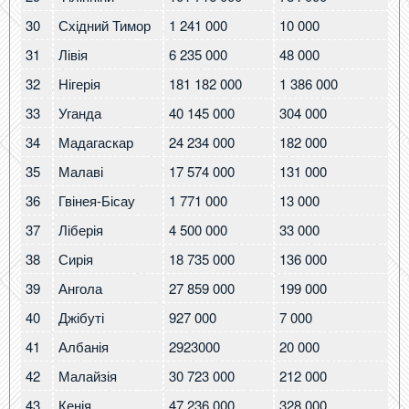
30
Східний Тимор
1 241 000
10 000
7.
31
Лівія
6 235 000
48 000
7.
32
Нігерія
181 182 000
1 386 000
7.
33
Уганда
40 145 000
304 000
7.
34
Мадагаскар
24 234 000
182 000
7.
35
Малаві
17 574 000
131 000
7.
36
Гвінея-Бісау
1 771 000
13 000
7.
37
Ліберія
4 500 000
33 000
7.
38
Сирія
18 735 000
136 000
7.
39
Ангола
27 859 000
199 000
7.
40
Джібуті
927 000
7 000
7.
41
Албанія
2923000
20 000
6.
42
Малайзія
30 723 000
212 000
6.
43
Кенія
47 236 000
328 000
6.