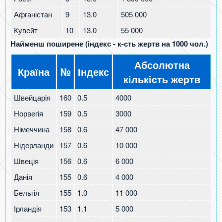
Афганістан
9
13.0
505 000
Кувейт
10
13.0
55 000
Найменш поширене (індекс - к-сть жертв на 1000 чол.)
Абсолютна
Країна
№
Індекс
кількість жертв
Швейцарія
160
0.5
4000
Норвегія
159
0.5
3000
Німеччина
158
0.6
47 000
Нідерланди
157
0.6
10 000
Швеція
156
0.6
6 000
Данія
155
0.6
4 000
Бельгія
155
1.0
11 000
Ірландія
153
1.1
5 000