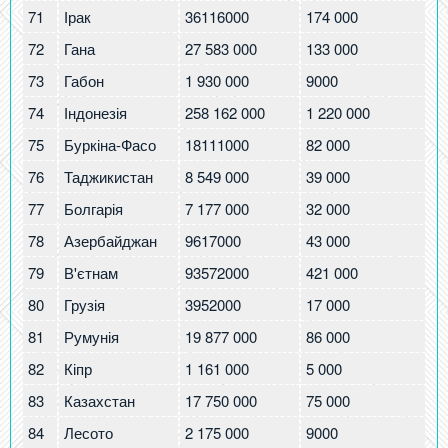
71
Ірак
36116000
174 000
4.
72
Гана
27 583 000
133 000
4.
73
Габон
1 930 000
9000
4.
74
Індонезія
258 162 000
1 220 000
4.
75
Буркіна-Фасо
18111000
82 000
4.
76
Таджикистан
8 549 000
39 000
4.
77
Болгарія
7 177 000
32 000
4.
78
Азербайджан
9617000
43 000
4.
79
В'єтнам
93572000
421 000
4.
80
Грузія
3952000
17 000
4.
81
Румунія
19 877 000
86 000
4.
82
Кіпр
1 161 000
5 000
4.
83
Казахстан
17 750 000
75 000
4.
84
Лесото
2 175 000
9000
4.