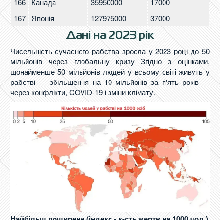
166
Канада
35950000
17000
0.
167
Японія
127975000
37000
0.
Дані на 2023 рік
Чисельність сучасного рабства зросла у 2023 році до 50
мільйонів через глобальну кризу Згідно з оцінками,
щонайменше 50 мільйонів людей у ​​всьому світі живуть у
рабстві — збільшення на 10 мільйонів за п'ять років —
через конфлікти, COVID-19 і зміни клімату.
Найбільш поширене (індекс - к-сть жертв на 1000 чол.)