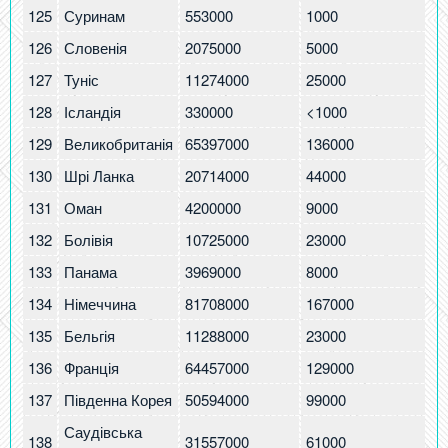
125
Суринам
553000
1000
2.
126
Словенія
2075000
5000
2.
127
Туніс
11274000
25000
2.
128
Ісландія
330000
<1000
2.
129
Великобританія
65397000
136000
2.
130
Шрі Ланка
20714000
44000
2.
131
Оман
4200000
9000
2.
132
Болівія
10725000
23000
2.
133
Панама
3969000
8000
2.
134
Німеччина
81708000
167000
2
135
Бельгія
11288000
23000
2
136
Франція
64457000
129000
2
137
Південна Корея
50594000
99000
1.
Саудівська
138
31557000
61000
1.