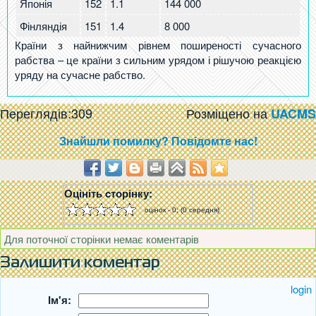
Японія
152
1.1
144 000
Фінляндія
151
1.4
8 000
Країни з найнижчим рівнем поширеності сучасного
рабства – це країни з сильним урядом і рішучою реакцією
уряду на сучасне рабство.
Переглядів:309
Розміщено на
UACMS
Знайшли помилку? Повідомте нас!
Оцініть cторінку:
оцінок - 0; (0 середня)
Для поточної сторінки немає коментарів
Залишити коментар
login
Ім'я: