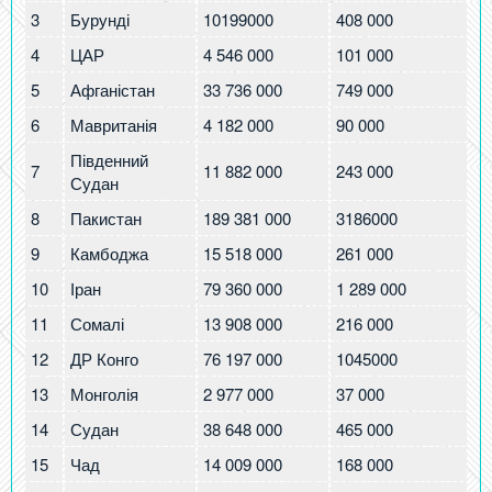
3
Бурунді
10199000
408 000
40
4
ЦАР
4 546 000
101 000
22
5
Афганістан
33 736 000
749 000
22
6
Мавританія
4 182 000
90 000
21
Південний
7
11 882 000
243 000
20
Судан
8
Пакистан
189 381 000
3186000
16
9
Камбоджа
15 518 000
261 000
16
10
Іран
79 360 000
1 289 000
16
11
Сомалі
13 908 000
216 000
15
12
ДР Конго
76 197 000
1045000
13
13
Монголія
2 977 000
37 000
12
14
Судан
38 648 000
465 000
12
15
Чад
14 009 000
168 000
12