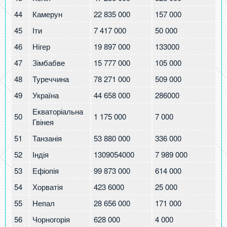
44
Камерун
22 835 000
157 000
6.
45
Іти
7 417 000
50 000
6.
46
Нігер
19 897 000
133000
6.
47
Зімбабве
15 777 000
105 000
6.
48
Туреччина
78 271 000
509 000
6.
49
Україна
44 658 000
286000
6.
Екваторіальна
50
1 175 000
7 000
6.
Гвінея
51
Танзанія
53 880 000
336 000
6.
52
Індія
1309054000
7 989 000
6.
53
Ефіопія
99 873 000
614 000
6.
54
Хорватія
423 6000
25 000
6
55
Непал
28 656 000
171 000
6
56
Чорногорія
628 000
4 000
5.