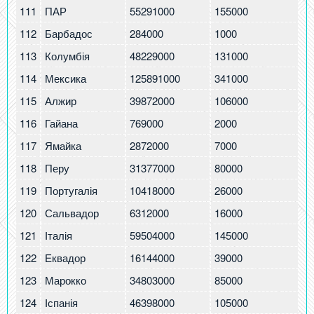
111
ПАР
55291000
155000
2.
112
Барбадос
284000
1000
2.
113
Колумбія
48229000
131000
2.
114
Мексика
125891000
341000
2.
115
Алжир
39872000
106000
2.
116
Гайана
769000
2000
2.
117
Ямайка
2872000
7000
2.
118
Перу
31377000
80000
2.
119
Португалія
10418000
26000
2.
120
Сальвадор
6312000
16000
2.
121
Італія
59504000
145000
2.
122
Еквадор
16144000
39000
2.
123
Марокко
34803000
85000
2.
124
Іспанія
46398000
105000
2.