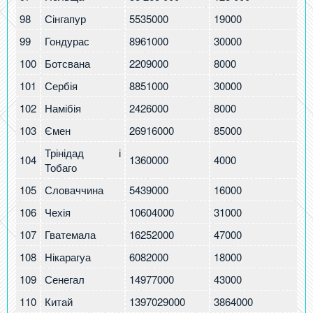
98
Сінгапур
5535000
19000
3.
99
Гондурас
8961000
30000
3.
100
Ботсвана
2209000
8000
3.
101
Сербія
8851000
30000
3.
102
Намібія
2426000
8000
3.
103
Ємен
26916000
85000
3.
Трінідад і
104
1360000
4000
3
Тобаго
105
Словаччина
5439000
16000
2.
106
Чехія
10604000
31000
2.
107
Гватемала
16252000
47000
2.
108
Нікарагуа
6082000
18000
2.
109
Сенегал
14977000
43000
2.
110
Китай
1397029000
3864000
2.