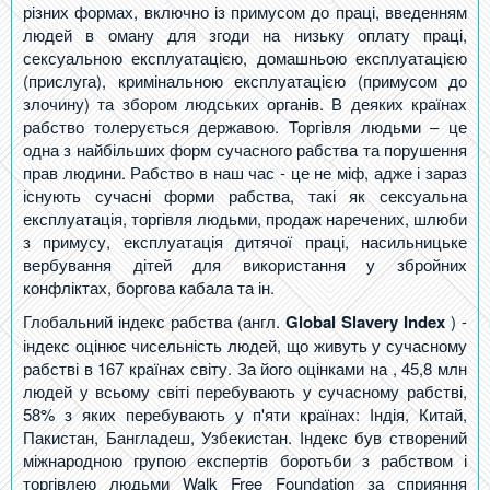
різних формах, включно із примусом до праці, введенням
людей в оману для згоди на низьку оплату праці,
сексуальною експлуатацією, домашньою експлуатацією
(прислуга), кримінальною експлуатацією (примусом до
злочину) та збором людських органів. В деяких країнах
рабство толерується державою. Торгівля людьми – це
одна з найбільших форм сучасного рабства та порушення
прав людини. Рабство в наш час - це не міф, адже і зараз
існують сучасні форми рабства, такі як сексуальна
експлуатація, торгівля людьми, продаж наречених, шлюби
з примусу, експлуатація дитячої праці, насильницьке
вербування дітей для використання у збройних
конфліктах, боргова кабала та ін.
Глобальний індекс рабства (англ.
Global Slavery Index
) -
індекс оцінює чисельність людей, що живуть у сучасному
рабстві в 167 країнах світу. За його оцінками на , 45,8 млн
людей у всьому світі перебувають у сучасному рабстві,
58% з яких перебувають у п'яти країнах: Індія, Китай,
Пакистан, Бангладеш, Узбекистан. Індекс був створений
міжнародною групою експертів боротьби з рабством і
торгівлею людьми Walk Free Foundation за сприяння