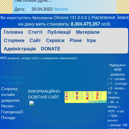
Дата:
20.04.2023
Читати
Населення Землі
Ви користуєтесь броузером Chrome 131.0.0.0 ||
на дану мить становить:
8,304,475,357
осіб.
Головна
Статті
Публікації
Матеріали
Сторінки
Сайт
Сервіси
Різне
Ігри
Aдміністрація
DONATE
WEB довідник - розділ сайту з довідковою інформацією.
Відвідувачі
WEB
довідника
Сайт працює
» 1 - онлайн
на UACMS
» 1 - сьогодні
Сторінка
» 2 - вчора »
ІНФОРМАЦІЙНО-
39 - за
онлайн
ОСВІТНІЙ САЙТ
тиждень
довідника
» 56 - в
Несвіч-
місяць »
Городище2-
1670 - в рік
» 7524 -
Посада
всього
» рекорд: 198