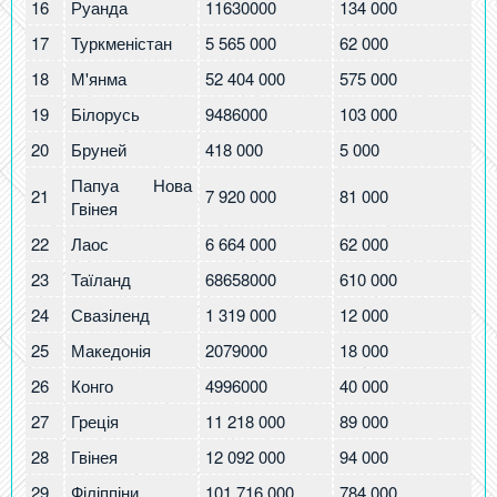
16
Руанда
11630000
134 000
11
17
Туркменістан
5 565 000
62 000
11
18
М'янма
52 404 000
575 000
11
19
Білорусь
9486000
103 000
10
20
Бруней
418 000
5 000
10
Папуа Нова
21
7 920 000
81 000
10
Гвінея
22
Лаос
6 664 000
62 000
9.
23
Таїланд
68658000
610 000
8.
24
Свазіленд
1 319 000
12 000
8.
25
Македонія
2079000
18 000
8.
26
Конго
4996000
40 000
8
27
Греція
11 218 000
89 000
7.
28
Гвінея
12 092 000
94 000
7.
29
Філіппіни
101 716 000
784 000
7.