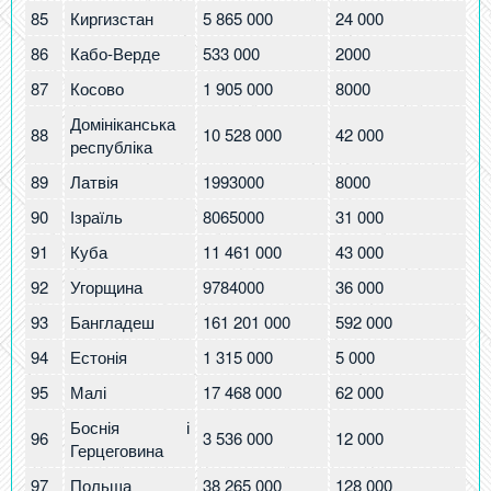
85
Киргизстан
5 865 000
24 000
4.
86
Кабо-Верде
533 000
2000
4.
87
Косово
1 905 000
8000
4
Домініканська
88
10 528 000
42 000
4
республіка
89
Латвія
1993000
8000
3.
90
Ізраїль
8065000
31 000
3.
91
Куба
11 461 000
43 000
3.
92
Угорщина
9784000
36 000
3.
93
Бангладеш
161 201 000
592 000
3.
94
Естонія
1 315 000
5 000
3.
95
Малі
17 468 000
62 000
3.
Боснія і
96
3 536 000
12 000
3.
Герцеговина
97
Польща
38 265 000
128 000
3.