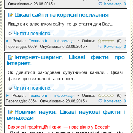
Опубліковано:28.08.2015 •
Коментар: 0
Цікаві сайти та корисні посилання
Якщо ви є власником сайту, то ця стаття для Вас...
☺
Читати повністю...
►
Pозділ:
Технології і інформація
• Оцінки:
(0) •
Переглядів: 6669 Опубліковано:28.08.2015 •
Коментар: 0
Інтернет-шаринг. Цікаві факти про
інтернет.
Як дивитися закодовані супутникові канали... Цікаві
факти про технології та інтернет.
☺
Читати повністю...
►
Pозділ:
Технології і інформація
• Оцінки:
(0) •
Переглядів: 3354 Опубліковано:28.08.2015 •
Коментар: 0
Новини науки. Цікаві наукові факти і
винаходи
Виявлені гравітаційні хвилі — нове вікно у Всесвіт
«Пані та панове, ми виявили гравітаційні хвилі. Ми