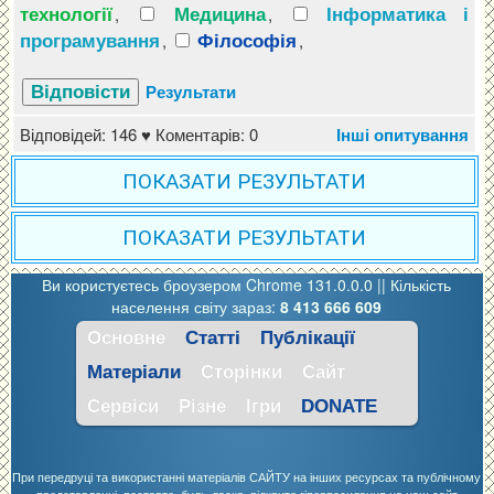
технології
Медицина
Інформатика і
,
,
програмування
Філософія
,
,
Результати
Відповідей: 146 ♥ Коментарів: 0
Інші опитування
ПОКАЗАТИ РЕЗУЛЬТАТИ
ПОКАЗАТИ РЕЗУЛЬТАТИ
Ви користуєтесь броузером Chrome 131.0.0.0 ||
Кількість
населення світу зараз:
8 413 666 615
Основне
Статті
Публікації
Матеріали
Сторінки
Сайт
Сервіси
Різне
Ігри
DONATE
При передруці та використанні матеріалів САЙТУ на інших ресурсах та публічному
представленні, поставте, будь-ласка, відкрите гіперпосилання на наш сайт