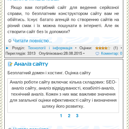
Якщо вам потрібний сайт для ведення серйозної
справи, то безплатним конструктором сайту вам не
обійтись. Існує батато агенцій по створенню сайтів на
різний смак і їх можна пошукати в інтернеті. Але як
створити сайт без їх допомоги?
☺
Читати повністю...
►
Pозділ:
Технології і інформація
• Оцінки:
(1) •
Переглядів: 3313 Опубліковано:28.08.2015 •
Коментар: 0
Aналіз сайту
Безплатний домен і хостинг. Оцінка сайту
Пошуковий аудит сайтів, оцінка сайту на наявність
помилок в коді, виявлення сильних та слабких сторін,
маркетинговий аналіз сайту. Регулярний аналіз роботи
сайту вкрай важливий для підтримки і розвитку веб-
сайту будь-якої тематики.
1
2
3