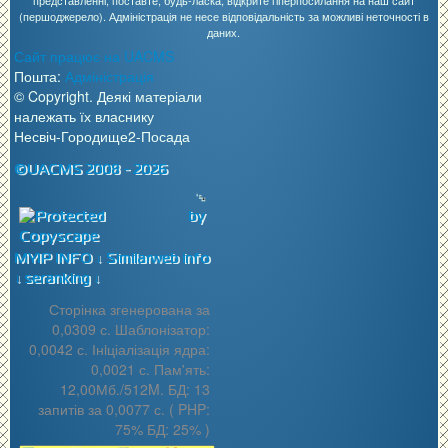
(першоджерело). Адміністрація не несе відповідальність за можливі неточності в
даних.
Сайт працює на UACMS
Пошта:
Адміністрація
© Copyright. Деякі матеріали
належать їх власнику
Несвіч-Городище2-Посада
©UACMS 2008 - 2026
MYIP INFO ↓
Similarweb info
↓
seranking ↓
Сторінка згенерована за
0,0309 с. Шаблонізатор:
0,0042 с. Інiціалізація ядра:
0,0021 с. Пам'ять:
12,00Мб./512M. БД: 13
запитів за 0,0077 с. ( PHP:
75% БД: 25% )