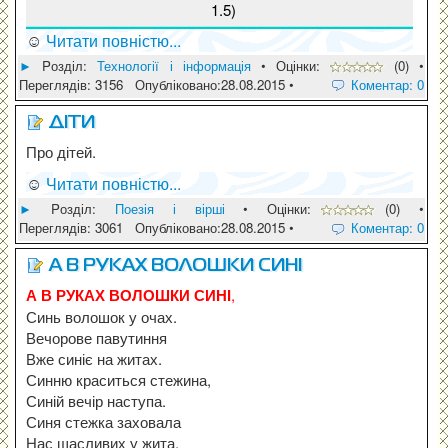
1.5)
☺
Читати повністю...
►
Pозділ:
Технології і інформація
• Оцінки:
(0) •
Переглядів: 3156 Опубліковано:28.08.2015 •
Коментар: 0
ДІТИ
Про дітей.
☺
Читати повністю...
►
Pозділ:
Поезія і вірші
• Оцінки:
(0) •
Переглядів: 3061 Опубліковано:28.08.2015 •
Коментар: 0
А В РУКАХ ВОЛОШКИ СИНІ
А В РУКАХ ВОЛОШКИ СИНІ
,
Синь волошок у очах.
Вечорове павутиння
Вже синіє на житах.
Синню краситься стежина,
Синій вечір наступа.
Синя стежка заховала
Нас щасливих у жита.