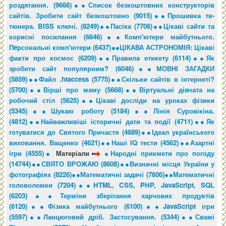
роздягання. (9666)●
●Список безкоштовних конструкторів
сайтів. Зробити сайт безкоштовно (9015)●
●Прошивка тв-
тюнера. BISS ключі. (8249)●
●Пасіка (7706)●
●Цікаві сайти та
корисні посилання (6646)●
●Комп'ютери майбутнього.
Пeрсональні комп'ютери (6437)●
●ЦІКАВА АСТРОНОМІЯ: Цікаві
факти про космос (6209)●
●Правила етикету (6114)●
●Як
зробити сайт популярним? (6046)●
●МОВНІ ЗАГАДКИ
(5859)●
●Файл .htaccess (5775)●
●Скільки сайтів в інтернеті?
(5700)●
●Вірші про маму (5668)●
●Віртуальні дівчата на
робочий стіл (5625)●
●Цікаві досліди на уроках фізики
(5345)●
●Шукаю роботу (5184)●
●Лінія Суровікіна.
(4812)●
●Найважливіші історичні дати та події (4711)●
●Як
готуватися до Святого Причастя (4689)●
●Ідеал українського
виховання. Ващенко (4621)●
●Наші IQ тести (4562)●
●Азартні
ігри (4555)●
Матеріали
●Народні прикмети про погоду
(14744)●
●СВЯТО ВРОЖАЮ (8608)●
●Визначні місця України у
фотографіях (8226)●
●Математичні задачі (7606)●
●Математичні
головоломки (7204)●
●HTML, CSS, PHP, JavaScript, SQL
(6203)●
●Терміни зберігання харчових продуктів
(6120)●
●Фізика майбутнього (6100)●
●JavaScript ігри
(5597)●
●Ланцюговий дріб. Застосування. (5344)●
●Свамі