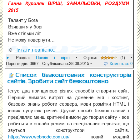
Ганна Куриляк ВІРШІ, ЗАМАЛЬОВКИ, РОЗДУМИ
2015
Талант у Бога
Взявши я у борг
Вже стільки літ
Не можу повернути…
☺
Читати повністю...
►
Pозділ:
Поезія і вірші
• Оцінки:
(1) •
Переглядів: 3667 Опубліковано:28.08.2015 •
Коментар: 0
Список безкоштовних конструкторів
сайтів. Зробити сайт безкоштовно
Існує два принципово різних способів створити сайт.
Перший вимагає витрат на доменне ім'я і хостинг,
базових знань роботи сервера, мови розмітки HTML і
інших супутніх речей. Другий спосіб безкоштовний і
пред'являє менш критичні вимоги до творця сайту - все
робиться в онлайн режимі на спеціальних сервісах, що
звуться конструктори сайтів.
https://www.webnode.com.ua/
- новий модний