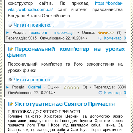
конструктор сайтів. Як приклад
https://bondar-
vitalij.webnode.com.ua/
сайт вчителя правознавства
Бондаря Віталія Олексійовича.
☺
Читати повністю...
►
Pозділ:
Технології і інформація
• Оцінки:
(1) •
Переглядів: 9015 Опубліковано:22.10.2014 •
Коментар: 0
Персональний комп'ютер на уроках
фізики
Персональний комп'ютер та його використання на
уроках фізики
☺
Читати повністю...
►
Pозділ:
Освітні
• Оцінки:
(0) • Переглядів: 3334
Опубліковано:22.10.2014 •
Коментар: 0
Як готуватися до Святого Причастя
ПІДГОТОВКА ДО СВЯТОГО ПРИЧАСТЯ
Головне таїнство Христової Церкви, за допомогою якого
християни поєднуються із Господом Ісусом Христом через
причастя Його Тіла і Крові під виглядом хліба і вина. За
Євангелієм, це заповідав робити Сам Ісус. Перші християни,