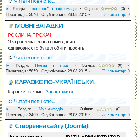
☺
Читати повністю...
►
Pозділ:
Технології і інформація
• Оцінки:
(0) •
Переглядів: 3046 Опубліковано:28.08.2015 •
Коментар: 0
МОВНІ ЗАГАДКИ
РОСЛИНА-ПРОХАЧ
Яка рослина, знана нами досить,
однакових сто букв любити просить.
☺
Читати повністю...
►
Pозділ:
Поезія і вірші
• Оцінки:
(0) •
Переглядів: 5859 Опубліковано:28.08.2015 •
Коментар: 0
КАРАОКЕ ПО-УКРАЇНСЬКИ.
Караоке на компі.
Завантажити
☺
Читати повністю...
►
Pозділ:
Мультимедіа
• Оцінки:
(0) •
Переглядів: 3409 Опубліковано:28.08.2015 •
Коментар: 0
Cтворення сайту (Joomla)
JPATH_ADMINISTRATOR