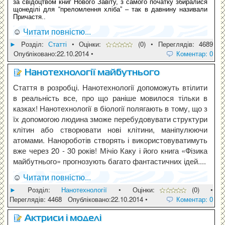
за свідоцтвом книг Нового Завіту, з самого початку збиралися
щонеділі для “преломлення хліба” – так в давнину називали
Причастя..
☺
Читати повністю...
►
Pозділ:
Статті
• Оцінки:
(0) • Переглядів: 4689
Опубліковано:22.10.2014 •
Коментар: 0
Нанотехнології майбутнього
Стаття в розробці. Нанотехнології допоможуть втілити
в реальність все, про що раніше мовилося тільки в
казках! Нанотехнології в біології полягають в тому, що з
їх допомогою людина зможе перебудовувати структури
клітин або створювати нові клітини, маніпулюючи
атомами. Нанороботів створять і використовуватимуть
вже через 20 - 30 років! Мічіо Каку і його книга «Фізика
майбутнього» прогнозують багато фантастичних ідей....
☺
Читати повністю...
►
Pозділ:
Нанотехнології
• Оцінки:
(0) •
Переглядів: 4468 Опубліковано:22.10.2014 •
Коментар: 0
Aктриси і моделі