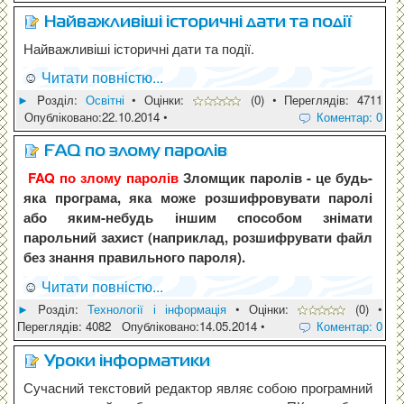
Найважливіші історичні дати та події
Найважливіші історичні дати та події.
☺
Читати повністю...
►
Pозділ:
Освітні
• Оцінки:
(0) • Переглядів: 4711
Опубліковано:22.10.2014 •
Коментар: 0
FAQ по злому паролів
FAQ по злому паролів
Зломщик паролів - це будь-
яка програма, яка може розшифровувати паролі
або яким-небудь іншим способом знімати
парольний захист (наприклад, розшифрувати файл
без знання правильного пароля).
☺
Читати повністю...
►
Pозділ:
Технології і інформація
• Оцінки:
(0) •
Переглядів: 4082 Опубліковано:14.05.2014 •
Коментар: 0
Уроки інформатики
Сучасний текстовий редактор являє собою програмний