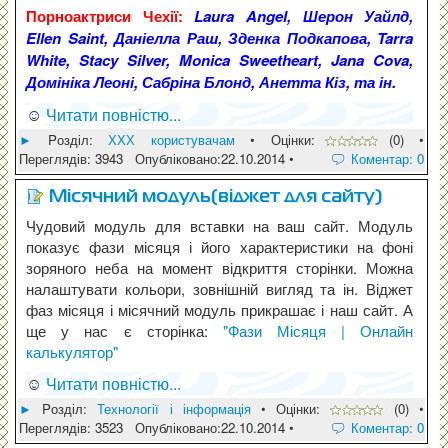
Порноактриси Чехії:
Laura Angel, Шерон Уайлд,
Ellen Saint, Даніелла Раш, Зденка Подкапова, Tarra
White, Stacy Silver, Monica Sweetheart, Jana Cova,
Домініка Леоні, Сабріна Блонд, Анетта Кіз, та ін.
☺
Читати повністю...
►
Pозділ:
ХХХ користувачам
• Оцінки:
(0) •
Переглядів: 3943 Опубліковано:22.10.2014 •
Коментар: 0
Місячний модуль(віджет для сайту)
Чудовий модуль для вставки на ваш сайт. Модуль
показує фази місяця і його характеристики на фоні
зоряного неба на момент відкриття сторінки. Можна
налаштувати кольори, зовнішній вигляд та ін. Віджет
фаз місяця і місячний модуль прикрашає і наш сайт. А
ще у нас є сторінка:
"Фази Місяця | Онлайн
калькулятор"
☺
Читати повністю...
►
Pозділ:
Технології і інформація
• Оцінки:
(0) •
Переглядів: 3523 Опубліковано:22.10.2014 •
Коментар: 0