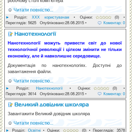
робочому столі комп'ютера
☺
Читати повністю...
►
Pозділ:
ХХХ користувачам
• Оцінки:
(0) •
Переглядів: 5625 Опубліковано:28.08.2015 •
Коментар: 0
Нанотехнології
Нанотехнології можуть привести світ до нової
технологічної революції і цілком змінити не тільки
економіку, але й навколишнє середовище.
Документація по нанотехнологіях. Доступні до
завантаження файли.
☺
Читати повністю...
►
Pозділ:
Нанотехнології
• Оцінки:
(0) •
Переглядів: 3614 Опубліковано:28.08.2015 •
Коментар: 0
Великий довідник школяра
Завантажити Великий довідник школяра
☺
Читати повністю...
►
Pозділ:
Освітні
• Оцінки:
(0) • Переглядів: 3578