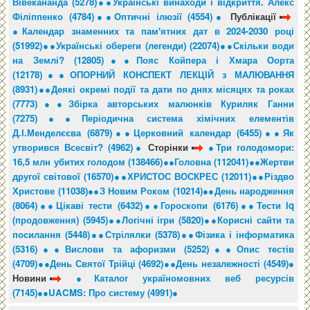
Вівекананда (5278)●
●Українські винаходи і відкриття. Алекс
Філіппенко (4784)●
●Оптичні ілюзії (4554)●
Публікації
●Календар знаменних та пам'ятних дат в 2024-2030 році
(51992)●
●Українські обереги (легенди) (22074)●
●Скільки води
на Землі? (12805)●
●Пояс Койпера і Хмара Оорта
(12178)●
●ОПОРНИЙ КОНСПЕКТ ЛЕКЦІЙ з МАЛЮВАННЯ
(8931)●
●Деякі окремі події та дати по днях місяцях та роках
(7773)●
●Збірка авторських малюнків Куриляк Ганни
(7275)●
●Періодична система хімічних елементів
Д.І.Менделєєва (6879)●
●Церковний календар (6455)●
●Як
утворився Всесвіт? (4962)●
Сторінки
●Три голодомори:
16,5 млн убитих голодом (138466)●
●Головна (112041)●
●Жертви
другої світової (16570)●
●ХРИСТОС ВОСКРЕС (12011)●
●Різдво
Христове (11038)●
●З Новим Роком (10214)●
●День народження
(8064)●
●Цікаві тести (6432)●
●Гороскопи (6176)●
●Тести iq
(продовження) (5945)●
●Логічні ігри (5820)●
●Корисні сайти та
посилання (5448)●
●Стрілялки (5378)●
●Фізика і інформатика
(5316)●
●Вислови та афоризми (5252)●
●Опис тестів
(4709)●
●День Святої Трійці (4692)●
●День незалежності (4549)●
Новини
●Каталог україномовних веб ресурсів
(7145)●
●UACMS: Про систему (4991)●