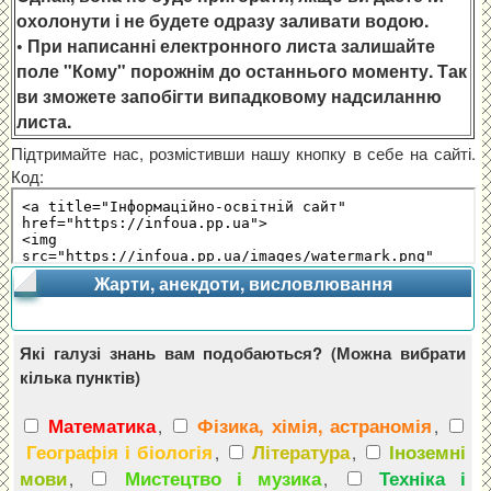
охолонути і не будете одразу заливати водою.
• При написанні електронного листа залишайте
поле "Кому" порожнім до останнього моменту. Так
ви зможете запобігти випадковому надсиланню
листа.
Підтримайте нас, розмістивши нашу кнопку в себе на сайті.
Код:
Жарти, анекдоти, висловлювання
Які галузі знань вам подобаються? (Можна вибрати
кілька пунктів)
Математика
Фізика, хімія, астраномія
,
,
Географія і біологія
Література
Іноземні
,
,
мови
Мистецтво і музика
Техніка і
,
,