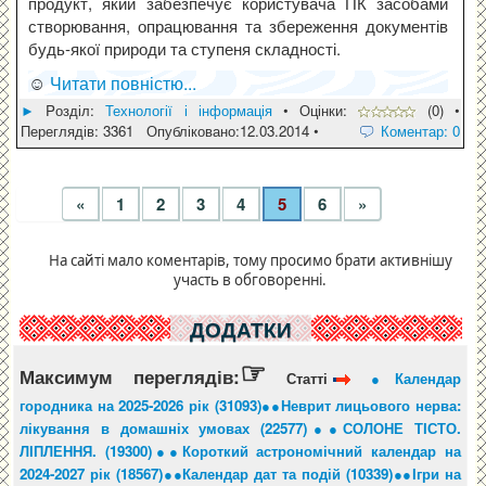
продукт, який забезпечує користувача ПК засобами
створювання, опрацювання та збереження документів
будь-якої природи та ступеня складності.
☺
Читати повністю...
►
Pозділ:
Технології і інформація
• Оцінки:
(0) •
Переглядів: 3361 Опубліковано:12.03.2014 •
Коментар: 0
«
1
2
3
4
5
6
»
На сайті мало коментарів, тому просимо брати активнішу
участь в обговоренні.
ДОДАТКИ
☞
Максимум переглядів:
Статті
●Календар
городника на 2025-2026 рік (31093)●
●Неврит лицьового нерва:
лікування в домашніх умовах (22577)●
●СОЛОНЕ ТІСТО.
ЛІПЛЕННЯ. (19300)●
●Короткий астрономічний календар на
2024-2027 рік (18567)●
●Календар дат та подій (10339)●
●Ігри на