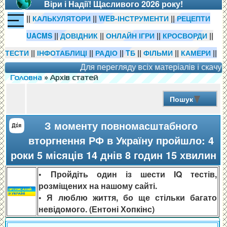
Віри і Надії! Щасливого 2026 року!
||
||
||
КАЛЬКУЛЯТОРИ
WEB-ІНСТРУМЕНТИ
РЕЦЕПТИ
||
||
||
||
UACMS
ДОВІДНИК
ОНЛАЙН ІГРИ
КРОСВОРДИ
||
||
||
||
||
||
ТЕСТИ
ІНФОТАБЛИЦІ
РАДІО
TБ
ФІЛЬМИ
КАМЕРИ
Для перегляду всіх матеріалів і скачування ф
Головна
» Архів статей
Пошук
З моменту повномасштабного
вторгнення РФ в Україну пройшло: 4
роки 5 місяців 14 днів 8 годин 15 хвилин
• Пройдіть один із шести IQ тестів,
розміщених на нашому сайті.
• Я люблю життя, бо ще стільки багато
невідомого. (Ентоні Хопкінс)