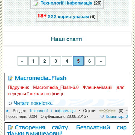
Технології і інформація
(26)
ХХХ користувачам
(6)
Наші статті
«
1
2
3
4
5
6
»
Macromedia_Flash
Підручник Macromedia_Flash-6.0 Флеш-анімації для
середньої школи по фізиці
☺
Читати повністю...
►
Pозділ:
Технології і інформація
• Оцінки:
(0) •
Переглядів: 3204 Опубліковано:28.08.2015 •
Коментар: 0
Cтворення сайту. Безплатний сир
тільки в мишеловці!