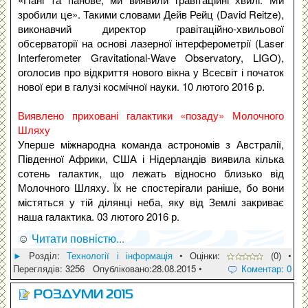
зробили це». Такими словами Дейв Рейц (David Reitze),
виконавчий директор гравітаційно-хвильової
обсерваторії на основі лазерної інтерферометрії (Laser
Interferometer Gravitational-Wave Observatory, LIGO),
оголосив про відкриття нового вікна у Всесвіт і початок
нової ери в галузі космічної науки. 10 лютого 2016 р.
Виявлено приховані галактики «позаду» Молочного
Шляху
Уперше міжнародна команда астрономів з Австралії,
Південної Африки, США і Нідерландів виявила кілька
сотень галактик, що лежать відносно близько від
Молочного Шляху. Їх не спостерігали раніше, бо вони
містяться у тій ділянці неба, яку від Землі закриває
наша галактика. 03 лютого 2016 р.
☺
Читати повністю...
►
Pозділ:
Технології і інформація
• Оцінки:
(0) •
Переглядів: 3256 Опубліковано:28.08.2015 •
Коментар: 0
РОЗДУМИ 2015