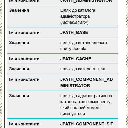
шлях до каталога
адміністратора
(
/administrator
)
JPATH_BASE
шлях до встановленого
сайту Joomla
JPATH_CACHE
шлях до каталога, кеш
JPATH_COMPONENT_AD
MINISTRATOR
шлях до адміністративного
каталога того компоненту,
який в даний момент
виконується
JPATH_COMPONENT_SIT