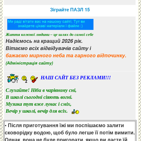
Зіграйте ПАЗЛ 15
Життя кожної людини – це шлях до самої себе
Надіємось на кращий 2026 рік.
Вітаємо всіх відвідувачів сайту і
бажаємо мирного неба та гарного відпочинку.
(Адміністрація сайту)
НАШ САЙТ БЕЗ РЕКЛАМИ!!!
Слухайте! Ніби в чарівному сні,
В школі сьогодні сіяють вогні.
Музика тут вже лунає і сміх,
Вечір у школі, вечір для всіх.
• Після приготування їжі ми поспішаємо залити
сковорідку водою, щоб було легше її потім вимити.
Однак, вона не буде пригорати, якщо ви дасте їй