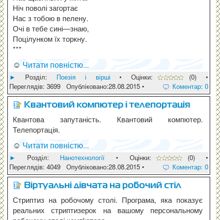
Ніч поволі загортає
Нас з тобою в пелену.
Очі в тебе сині—знаю,
Поцілунком їх торкну.
***
☺
Читати повністю...
►
Pозділ:
Поезія і вірші
• Оцінки:
(0) •
Переглядів: 3699 Опубліковано:28.08.2015 •
Коментар: 0
Квантовий компютер і телепортація
Квантова запутаність. Квантовий компютер.
Телепортація.
☺
Читати повністю...
►
Pозділ:
Нанотехнології
• Оцінки:
(0) •
Переглядів: 4049 Опубліковано:28.08.2015 •
Коментар: 0
Віртуальні дівчата на робочий стіл
Стриптиз на робочому столі. Програма, яка показує
реальних стриптизерок на вашому персональному