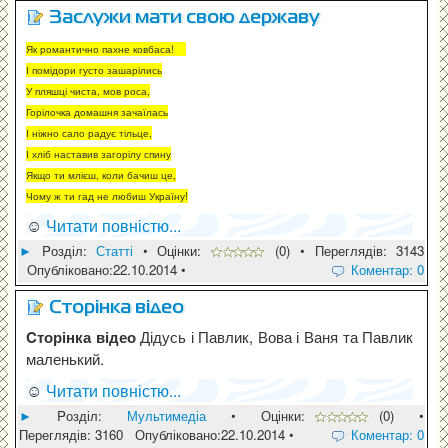
Заслужи мати свою державу
Як романтично пахне ковбаса!
І помідори густо зашарілись
У пляшці чиста, мов роса,
Горілочка домашня зачаїлась
І ніжно сало радує тільце,
І хліб наставив загорілу спину
Якщо ти млієш, коли бачиш це,
Чому ж ти гад не любиш Україну!
☺
Читати повністю...
►
Pозділ:
Статті
• Оцінки:
(0) • Переглядів: 3143
Опубліковано:22.10.2014 •
Коментар: 0
Cторінка відео
Cторінка відео
Дідусь і Павлик, Вова і Ваня та Павлик
маленький.
☺
Читати повністю...
►
Pозділ:
Мультимедіа
• Оцінки:
(0) •
Переглядів: 3160 Опубліковано:22.10.2014 •
Коментар: 0